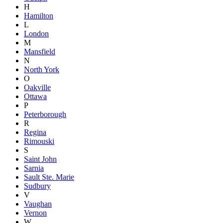
H
Hamilton
L
London
M
Mansfield
N
North York
O
Oakville
Ottawa
P
Peterborough
R
Regina
Rimouski
S
Saint John
Sarnia
Sault Ste. Marie
Sudbury
V
Vaughan
Vernon
W