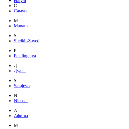
Hatyai
С
Самуи
M
Manama
S
Sheikh-Zayed
P
Petalingjaya
Д
Дуала
S
Sarajevo
N
Nicosia
А
Афины
M