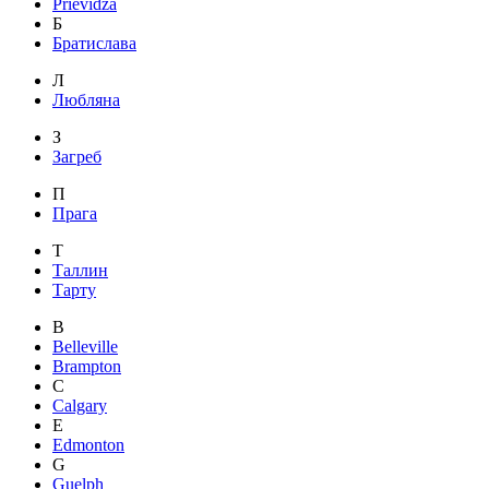
Prievidza
Б
Братислава
Л
Любляна
З
Загреб
П
Прага
Т
Таллин
Тарту
B
Belleville
Brampton
C
Calgary
E
Edmonton
G
Guelph