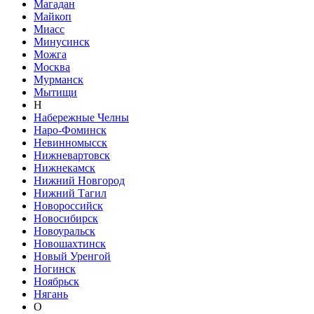
Магадан
Майкоп
Миасс
Минусинск
Можга
Москва
Мурманск
Мытищи
Н
Набережные Челны
Наро-Фоминск
Невинномысск
Нижневартовск
Нижнекамск
Нижний Новгород
Нижний Тагил
Новороссийск
Новосибирск
Новоуральск
Новошахтинск
Новый Уренгой
Ногинск
Ноябрьск
Нягань
О