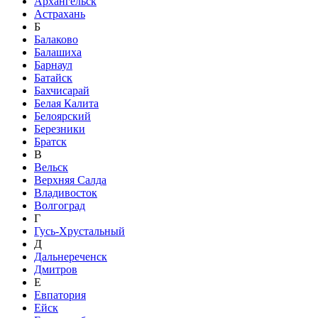
Архангельск
Астрахань
Б
Балаково
Балашиха
Барнаул
Батайск
Бахчисарай
Белая Калита
Белоярский
Березники
Братск
В
Вельск
Верхняя Салда
Владивосток
Волгоград
Г
Гусь-Хрустальный
Д
Дальнереченск
Дмитров
Е
Евпатория
Ейск