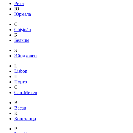
Рига
Ю
Юрмала
C
Chișinău
Б
Бельцы
Э
Эйндховен
L
Lisbon
П
Порто
С
Сан-Мигел
B
Bacau
К
Констанца
P