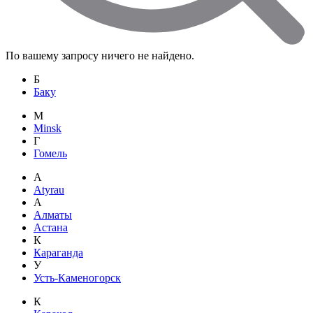
По вашему запросу ничего не найдено.
Б
Баку
M
Minsk
Г
Гомель
A
Atyrau
А
Алматы
Астана
К
Караганда
У
Усть-Каменогорск
К