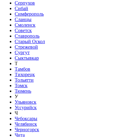
Серпухов
Сибай
Симферополь
Сланцы
Смоленск
Советск
Ставрополь
Старый Оскол
Стрежевой
Сургут
Сыктывкар
Т
Тамбов
Тихорецк
Тольятти
Томск
Тюмень
У
Ульяновск
Уссурийск
Ч
Чебоксары
Челябинск
Черногорск
Чита