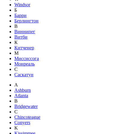
Windsor
Б
Барри
Берлингтон
В
Виннипег
Витби
К
Китченер
М
Миссиссога
Монреаль
С
Саскатун
A
Ashburn
Atlanta
B
Bridgewater
C
Chincoteague
Conyers
K
Kissimmee