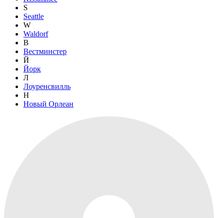
S
Seattle
W
Waldorf
В
Вестминстер
Й
Йорк
Л
Лоуренсвилль
Н
Новый Орлеан