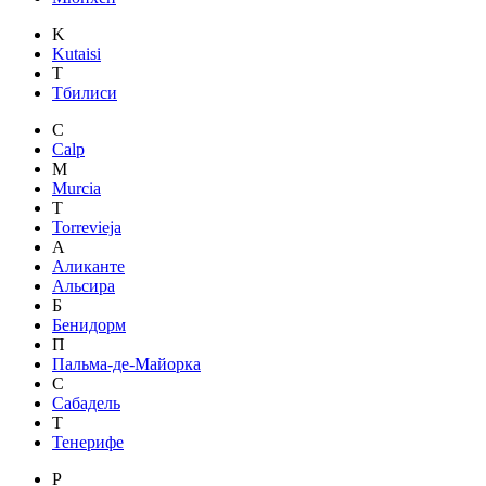
K
Kutaisi
Т
Тбилиси
C
Calp
M
Murcia
T
Torrevieja
А
Аликанте
Альсира
Б
Бенидорм
П
Пальма-де-Майорка
С
Сабадель
Т
Тенерифе
Р