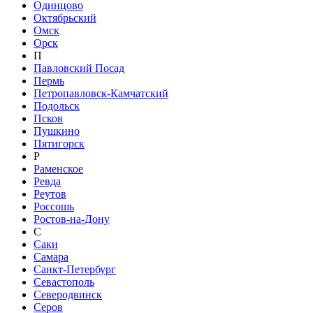
Одинцово
Октябрьский
Омск
Орск
П
Павловский Посад
Пермь
Петропавловск-Камчатский
Подольск
Псков
Пушкино
Пятигорск
Р
Раменское
Ревда
Реутов
Россошь
Ростов-на-Дону
С
Саки
Самара
Санкт-Петербург
Севастополь
Северодвинск
Серов