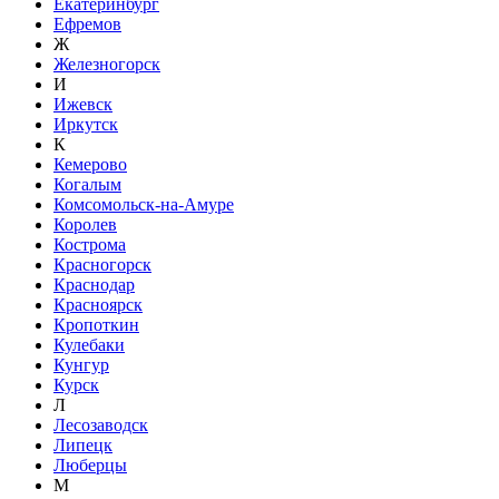
Екатеринбург
Ефремов
Ж
Железногорск
И
Ижевск
Иркутск
К
Кемерово
Когалым
Комсомольск-на-Амуре
Королев
Кострома
Красногорск
Краснодар
Красноярск
Кропоткин
Кулебаки
Кунгур
Курск
Л
Лесозаводск
Липецк
Люберцы
М