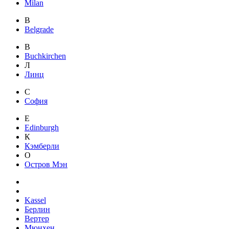
Milan
B
Belgrade
B
Buchkirchen
Л
Линц
С
София
E
Edinburgh
К
Кэмберли
О
Остров Мэн
Kassel
Берлин
Вертер
Мюнхен