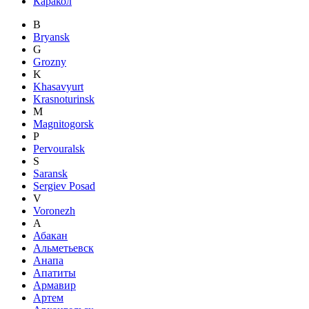
Каракол
B
Bryansk
G
Grozny
K
Khasavyurt
Krasnoturinsk
M
Magnitogorsk
P
Pervouralsk
S
Saransk
Sergiev Posad
V
Voronezh
А
Абакан
Альметьевск
Анапа
Апатиты
Армавир
Артем