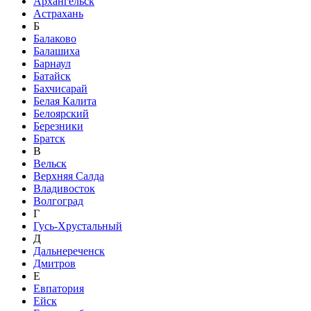
Архангельск
Астрахань
Б
Балаково
Балашиха
Барнаул
Батайск
Бахчисарай
Белая Калита
Белоярский
Березники
Братск
В
Вельск
Верхняя Салда
Владивосток
Волгоград
Г
Гусь-Хрустальный
Д
Дальнереченск
Дмитров
Е
Евпатория
Ейск