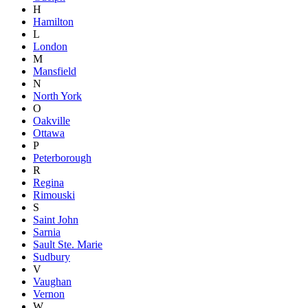
H
Hamilton
L
London
M
Mansfield
N
North York
O
Oakville
Ottawa
P
Peterborough
R
Regina
Rimouski
S
Saint John
Sarnia
Sault Ste. Marie
Sudbury
V
Vaughan
Vernon
W