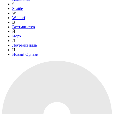
S
Seattle
W
Waldorf
В
Вестминстер
Й
Йорк
Л
Лоуренсвилль
Н
Новый Орлеан