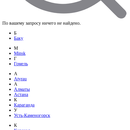
По вашему запросу ничего не найдено.
Б
Баку
M
Minsk
Г
Гомель
A
Atyrau
А
Алматы
Астана
К
Караганда
У
Усть-Каменогорск
К