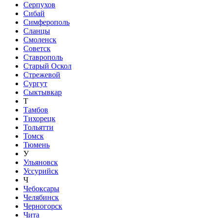
Серпухов
Сибай
Симферополь
Сланцы
Смоленск
Советск
Ставрополь
Старый Оскол
Стрежевой
Сургут
Сыктывкар
Т
Тамбов
Тихорецк
Тольятти
Томск
Тюмень
У
Ульяновск
Уссурийск
Ч
Чебоксары
Челябинск
Черногорск
Чита