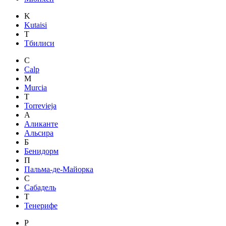
K
Kutaisi
Т
Тбилиси
C
Calp
M
Murcia
T
Torrevieja
А
Аликанте
Альсира
Б
Бенидорм
П
Пальма-де-Майорка
С
Сабадель
Т
Тенерифе
Р