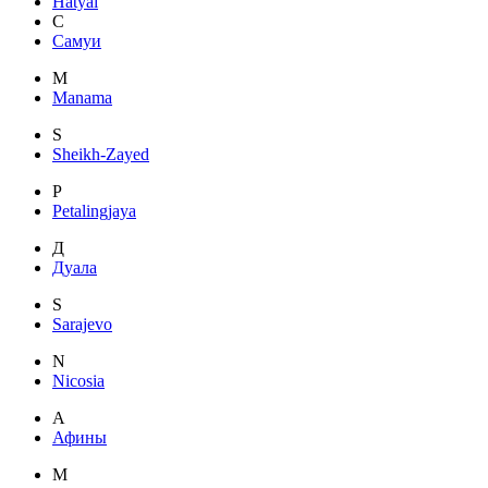
Hatyai
С
Самуи
M
Manama
S
Sheikh-Zayed
P
Petalingjaya
Д
Дуала
S
Sarajevo
N
Nicosia
А
Афины
M