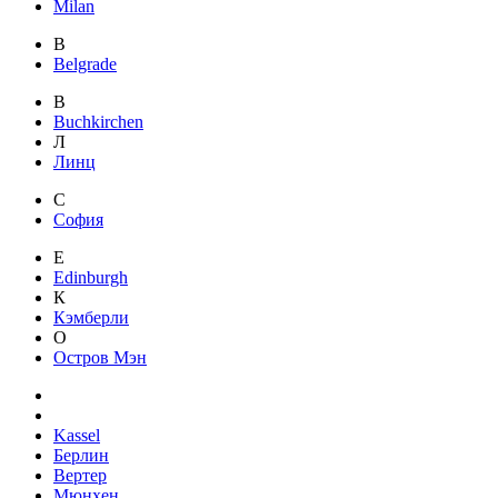
Milan
B
Belgrade
B
Buchkirchen
Л
Линц
С
София
E
Edinburgh
К
Кэмберли
О
Остров Мэн
Kassel
Берлин
Вертер
Мюнхен