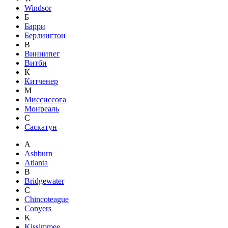
Windsor
Б
Барри
Берлингтон
В
Виннипег
Витби
К
Китченер
М
Миссиссога
Монреаль
С
Саскатун
A
Ashburn
Atlanta
B
Bridgewater
C
Chincoteague
Conyers
K
Kissimmee