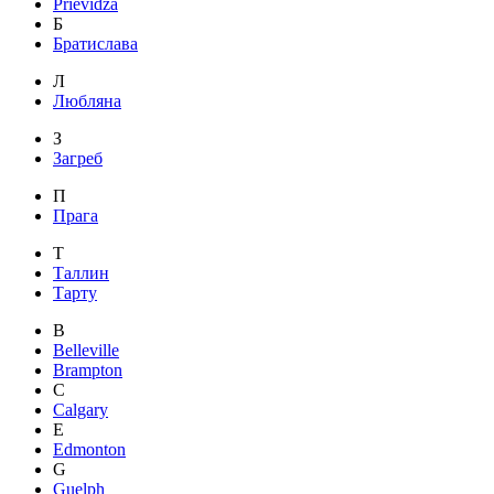
Prievidza
Б
Братислава
Л
Любляна
З
Загреб
П
Прага
Т
Таллин
Тарту
B
Belleville
Brampton
C
Calgary
E
Edmonton
G
Guelph