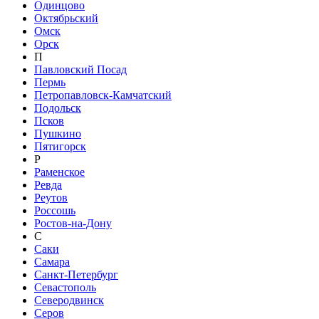
Одинцово
Октябрьский
Омск
Орск
П
Павловский Посад
Пермь
Петропавловск-Камчатский
Подольск
Псков
Пушкино
Пятигорск
Р
Раменское
Ревда
Реутов
Россошь
Ростов-на-Дону
С
Саки
Самара
Санкт-Петербург
Севастополь
Северодвинск
Серов