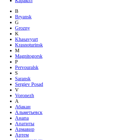
Каракол
B
Bryansk
G
Grozny
K
Khasavyurt
Krasnoturinsk
M
Magnitogorsk
P
Pervouralsk
S
Saransk
Sergiev Posad
V
Voronezh
А
Абакан
Альметьевск
Анапа
Апатиты
Армавир
Артем