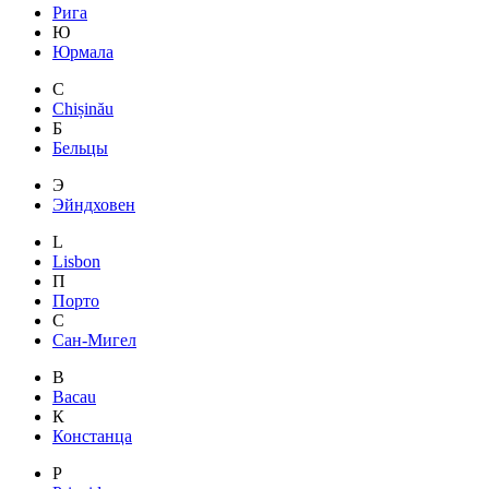
Рига
Ю
Юрмала
C
Chișinău
Б
Бельцы
Э
Эйндховен
L
Lisbon
П
Порто
С
Сан-Мигел
B
Bacau
К
Констанца
P