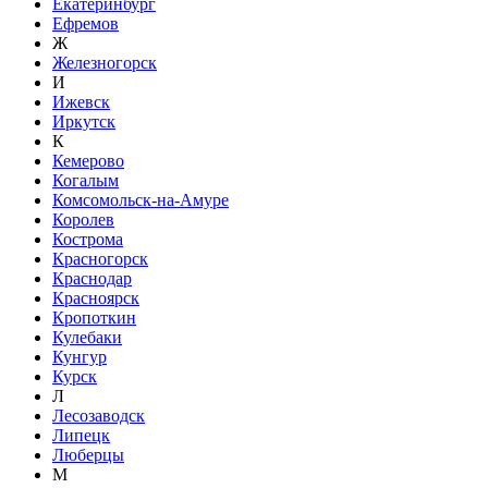
Екатеринбург
Ефремов
Ж
Железногорск
И
Ижевск
Иркутск
К
Кемерово
Когалым
Комсомольск-на-Амуре
Королев
Кострома
Красногорск
Краснодар
Красноярск
Кропоткин
Кулебаки
Кунгур
Курск
Л
Лесозаводск
Липецк
Люберцы
М