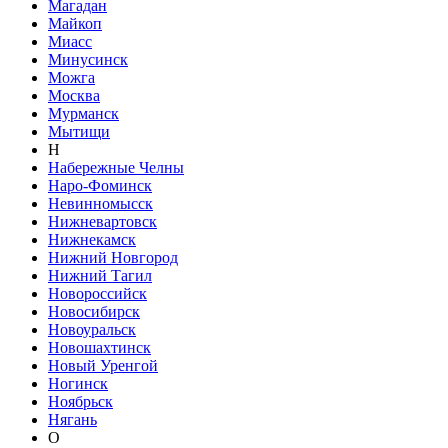
Магадан
Майкоп
Миасс
Минусинск
Можга
Москва
Мурманск
Мытищи
Н
Набережные Челны
Наро-Фоминск
Невинномысск
Нижневартовск
Нижнекамск
Нижний Новгород
Нижний Тагил
Новороссийск
Новосибирск
Новоуральск
Новошахтинск
Новый Уренгой
Ногинск
Ноябрьск
Нягань
О